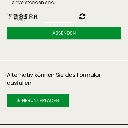
einverstanden sind.
ABSENDEN
Alternativ können Sie das Formular
ausfüllen.
HERUNTERLADEN